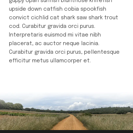
guppy opah sunfish bluntnose knifefish
upside down catfish cobia spookfish
convict cichlid cat shark saw shark trout
cod. Curabitur gravida orci purus.
Interpretaris euismod mi vitae nibh
placerat, ac auctor neque lacinia.
Curabitur gravida orci purus, pellentesque
efficitur metus ullamcorper et.