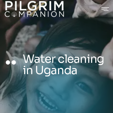
Water cleaning
in Uganda